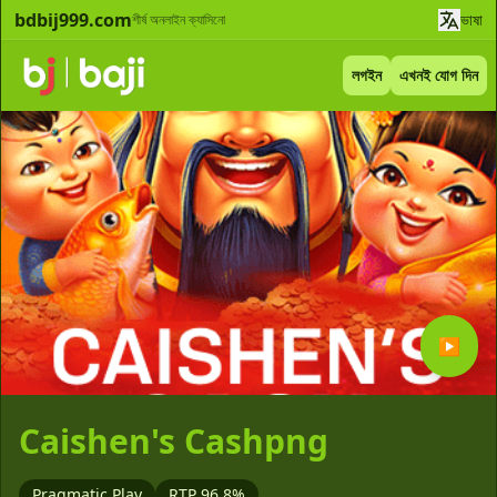
bdbij999.com
ভাষা
শীর্ষ অনলাইন ক্যাসিনো
লগইন
এখনই যোগ দিন
▶
Caishen's Cashpng
Pragmatic Play
RTP 96.8%