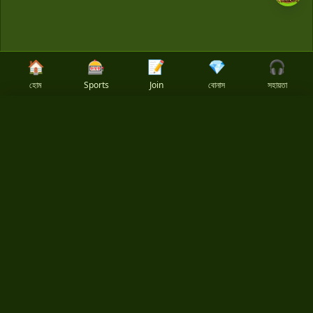
🏠
🎰
📝
💎
🎧
হোম
Sports
Join
বোনাস
সহায়তা
✕
Select Language
🇧🇩
✓
Bengali (বাংলা)
Caishen's Cashpng - বাজি বিজ 999 এ
⚙️
মজার জুয়া অভিজ্ঞতা
RTP
Volatility
High ⚡⚡⚡⚡🌑
96.45%