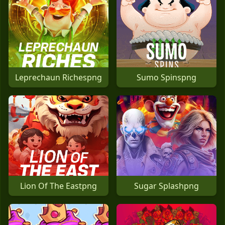
Leprechaun Richespng
Sumo Spinspng
Lion Of The Eastpng
Sugar Splashpng