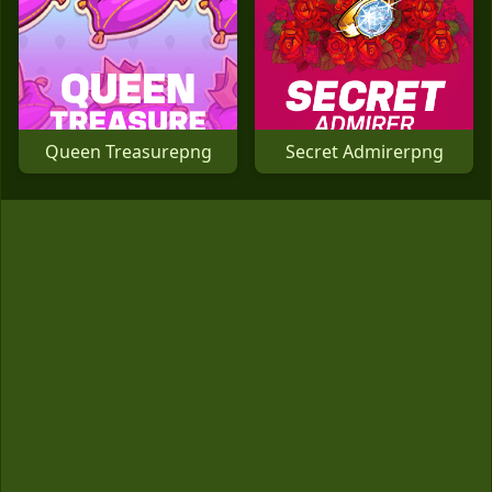
Queen Treasurepng
Secret Admirerpng