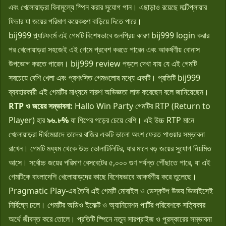
এবং খেলোয়াড়রা বিনামূল্যে স্পিন করার সুযোগ পান। এছাড়াও রয়েছে মাল্টিপ্লায়ার
ফিচার যা জয়ের পরিমাণ কয়েকগুণ বাড়িয়ে দিতে পারে।
bij999 প্ল্যাটফর্মে এই গেমটি বিশেষভাবে জনপ্রিয় কারণ bij999 login করার
পর খেলোয়াড়রা সহজেই এই গেমে প্রবেশ করতে পারেন এবং আকর্ষণীয় বোনাস
উপভোগ করতে পারেন। bij999 review পড়লে দেখা যায় যে এই গেমটি
সবচেয়ে বেশি খেলা এবং প্রশংসিত গেমগুলোর মধ্যে একটি। প্রতিটি bij999
ব্যবহারকারী এই গেমটির মাধ্যমে দারুণ অভিজ্ঞতা লাভ করেছেন বলে জানিয়েছেন।
RTP ও জয়ের সম্ভাবনা:
Hallo Win Party গেমটির RTP (Return to
Player) হার
৯৬.৮%
যা শিল্পের গড়ের চেয়ে বেশি। এই উচ্চ RTP মানে
খেলোয়াড়রা দীর্ঘমেয়াদে তাদের বাজির একটি ভালো অংশ ফেরত পাওয়ার সম্ভাবনা
রাখেন। গেমটি মধ্যম থেকে উচ্চ ভোলাটিলিটির, যার মানে বড় জয়ের সুযোগ নিয়মিত
আসে। সর্বোচ্চ জয়ের পরিমাণ বেসবেটের ৫,০০০ গুণ পর্যন্ত পৌঁছাতে পারে, যা এই
গেমটিকে বাংলাদেশি খেলোয়াড়দের কাছে বিশেষভাবে আকর্ষণীয় করে তুলেছে।
Pragmatic Play-এর তৈরি এই গেমটি মোবাইল ও ডেস্কটপ উভয় ডিভাইসেই
নির্বিঘ্নে চলে। গেমটির অডিও ইফেক্ট ও অ্যানিমেশন পার্টির পরিবেশকে সত্যিকার
অর্থে জীবন্ত করে তোলে। প্রতিটি স্পিনে নতুন সারপ্রাইজ ও পুরস্কারের সম্ভাবনা