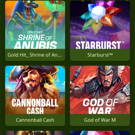
Gold Hit_ Shrine of Anubis
Starburst™
Cannonball Cash
God of War M