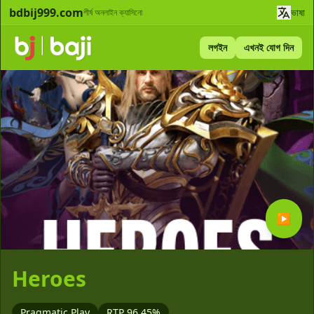
bdbij999.com
ভাষা
শীর্ষ অনলাইন ক্যাসিনো
লগইন
এখনই যোগ দিন
▶
Heroes
Pragmatic Play
RTP 96.45%