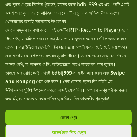
এবং দ্রুত পেমেন্ট সিস্টেম খুঁজছেন, তাদের কাছে bdbij999-এর এই গেমটি একটি
আদর্শ গন্তব্য। এর মেকানিজম এমন যে এটি নতুন এবং অভিজ্ঞ উভয় ধরণের
খেলোয়াড়ের জন্যই সমানভাবে উপভোগ্য।
জেতার সম্ভাবনার কথা বললে, এই গেমটির RTP (Return to Player) হলো
96.7%, যা এটিকে বাজারের অন্যান্য গেমের তুলনায় অনেক বেশি লাভজনক করে
তোলে। এর মিডিয়াম ভোলটাইলটির মানে হলো আপনি ঘনঘন ছোট ছোট জয় পাবেন
এবং মাঝে মাঝে বিশাল জ্যাকপটের সুযোগ পাবেন। সর্বোচ্চ জয়ের সম্ভাবনা এখানে
অনেক বেশি, যা আপনার গেমিং অভিজ্ঞতাকে আরও লাভজনক করে তুলবে।
তাহলে আর দেরি কেন? এখনই
bdbij999
-এ সাইন আপ করুন এবং
Swipe
and Rollpng
খেলা শুরু করুন। সেরা বোনাস, দ্রুত ডিপোজিট এবং
উইথড্রয়াল সুবিধা উপভোগ করতে আজই যোগ দিন। আপনার ভাগ্য পরীক্ষা করুন
এবং এই রোমাঞ্চকর যাত্রায় শামিল হয়ে জিতে নিন আকর্ষণীয় পুরস্কার!
ডেমো প্লে
আসল টাকা দিয়ে খেলুন