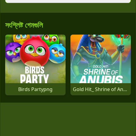
সংশ্লিষ্ট গেমগুলি
Birds Partypng
Gold Hit_ Shrine of Anubispng