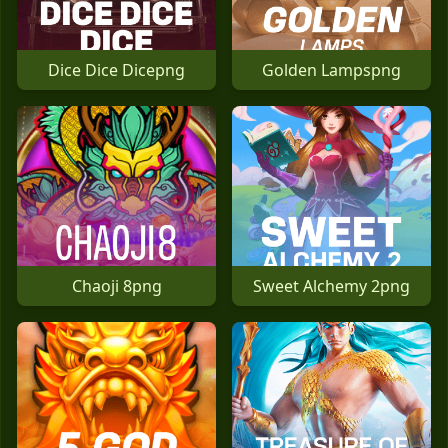
Dice Dice Dicepng
Golden Lampspng
Chaoji 8png
Sweet Alchemy 2png