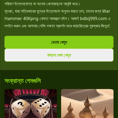
পরিমাণ উল্লেখযোগ্য যা অনেক খেলোয়াড়কে আকৃষ্ট করে।
সুতরাং, যারা সত্যিকারের যুদ্ধের উত্তেজনা অনুভব করতে চান, তাদের জন্য War
Hammer 40Kpng খেলতে আমন্ত্রণ রইল। আজই bdbij999.com এ
লগইন করুন এবং আপনার গেমিং দক্ষতা প্রদর্শন করে মহাচরিত্রের পুরস্কার জিতুন!
ডেমো খেলুন
বাস্তব খেলা খেলুন
সংক্রান্ত গেমগুলি