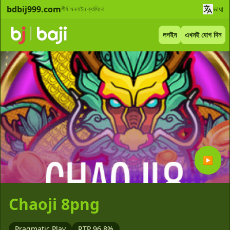
bdbij999.com
ভাষা
শীর্ষ অনলাইন ক্যাসিনো
লগইন
এখনই যোগ দিন
▶
Chaoji 8png
Pragmatic Play
RTP 96.8%