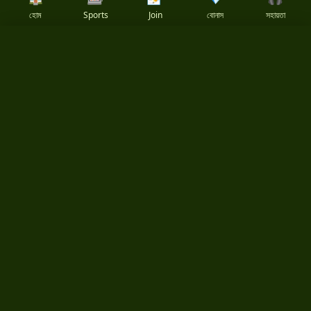
হোম
Sports
Join
বোনাস
সহায়তা
✕
Select Language
🇧🇩
✓
Bengali (বাংলা)
Chaoji 8png – উত্তেজনাপূর্ণ গেমিং |
⚙️
bdbij999.com
RTP
Volatility
High ⚡⚡⚡⚡🌑
96.5%
Max Win
Paylines
25
x7500
Reels
Min Bet